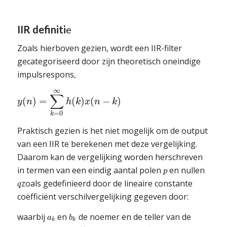
IIR definiti
e
Zoals hierboven gezien, wordt een IIR-filter
gecategoriseerd door zijn theoretisch oneindige
impulsrespons,
∞
∑
(
)
=
(
)
(
−
)
y
n
h
k
x
n
k
=
0
k
Praktisch gezien is het niet mogelijk om de output
van een IIR te berekenen met deze vergelijking.
Daarom kan de vergelijking worden herschreven
in termen van een eindig aantal polen
en nullen
p
zoals gedefinieerd door de lineaire constante
q
coëfficiënt verschilvergelijking gegeven door:
waarbij
en
de noemer en de teller van de
a
b
k
k