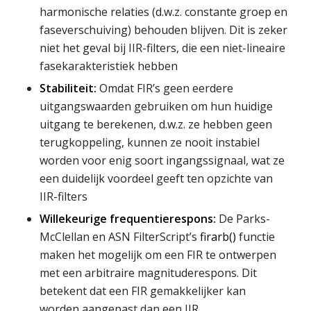
harmonische relaties (d.w.z. constante groep en
faseverschuiving) behouden blijven. Dit is zeker
niet het geval bij IIR-filters, die een niet-lineaire
fasekarakteristiek hebben
Stabiliteit:
Omdat FIR’s geen eerdere
uitgangswaarden gebruiken om hun huidige
uitgang te berekenen, d.w.z. ze hebben geen
terugkoppeling, kunnen ze nooit instabiel
worden voor enig soort ingangssignaal, wat ze
een duidelijk voordeel geeft ten opzichte van
IIR-filters
Willekeurige frequentierespons:
De Parks-
McClellan en ASN FilterScript’s
firarb()
functie
maken het mogelijk om een FIR te ontwerpen
met een arbitraire magnituderespons. Dit
betekent dat een FIR gemakkelijker kan
worden aangepast dan een IIR