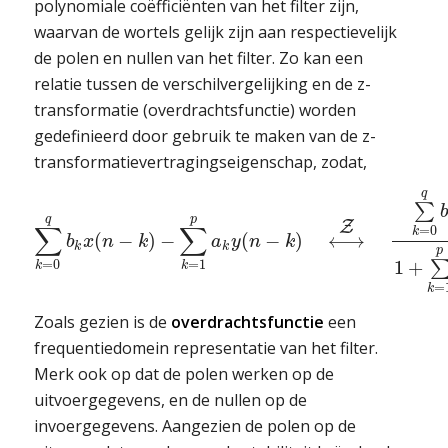
polynomiale coëfficiënten van het filter zijn,
waarvan de wortels gelijk zijn aan respectievelijk
de polen en nullen van het filter. Zo kan een
relatie tussen de verschilvergelijking en de z-
transformatie (overdrachtsfunctie) worden
gedefinieerd door gebruik te maken van de z-
transformatievertragingseigenschap, zodat,
q
∑
q
p
Z
∑
∑
=
0
k
(
−
)
−
(
−
)
⟷
b
x
n
k
a
y
n
k
k
k
p
=
0
=
1
1
+
k
k
=
k
Zoals gezien is de
overdrachtsfunctie
een
frequentiedomein representatie van het filter.
Merk ook op dat de polen werken op de
uitvoergegevens, en de nullen op de
invoergegevens. Aangezien de polen op de