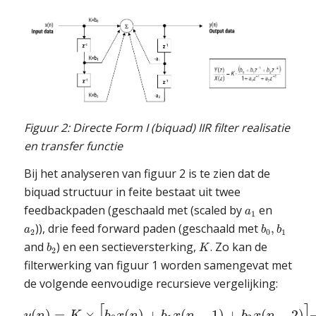
Figuur 2: Directe Form I (biquad) IIR filter realisatie
en transfer functie
Bij het analyseren van figuur 2 is te zien dat de
biquad structuur in feite bestaat uit twee
feedbackpaden (geschaald met (scaled by
en
a
1
)), drie feed forward paden (geschaald met
,
a
b
b
2
0
1
and
) en een sectieversterking,
. Zo kan de
b
K
2
filterwerking van figuur 1 worden samengevat met
de volgende eenvoudige recursieve vergelijking:
[
]
(
)
=
×
(
)
+
(
−
1
)
+
(
−
2
)
y
n
K
b
x
n
b
x
n
b
x
n