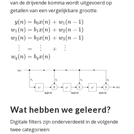
van de drijvende komma wordt uitgevoerd op
getallen van een vergelijkbare grootte.
(
)
=
(
)
+
(
−
1
)
y
n
b
x
n
w
n
0
1
(
)
=
(
)
+
(
−
1
)
w
n
b
x
n
w
n
1
1
2
(
)
=
(
)
+
(
−
1
)
w
n
b
x
n
w
n
2
2
3
⋮
=
⋮
+
⋮
(
)
=
(
)
w
n
b
x
n
q
q
Wat hebben we geleerd?
Digitale filters zijn onderverdeeld in de volgende
twee categorieën: