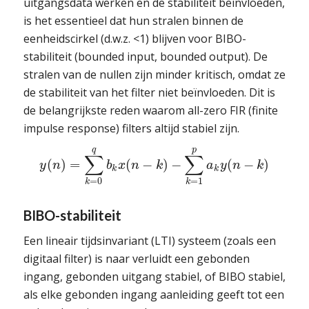
uitgangsdata werken en de stabiliteit beïnvloeden,
is het essentieel dat hun stralen binnen de
eenheidscirkel (d.w.z. <1) blijven voor BIBO-
stabiliteit (bounded input, bounded output). De
stralen van de nullen zijn minder kritisch, omdat ze
de stabiliteit van het filter niet beïnvloeden. Dit is
de belangrijkste reden waarom all-zero FIR (finite
impulse response) filters altijd stabiel zijn.
q
p
∑
∑
(
)
=
(
−
)
−
(
−
)
y
n
b
x
n
k
a
y
n
k
k
k
=
0
=
1
k
k
BIBO-stabiliteit
Een lineair tijdsinvariant (LTI) systeem (zoals een
digitaal filter) is naar verluidt een gebonden
ingang, gebonden uitgang stabiel, of BIBO stabiel,
als elke gebonden ingang aanleiding geeft tot een