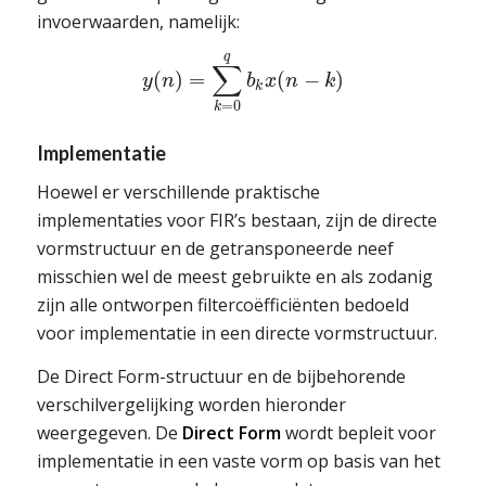
invoerwaarden, namelijk:
q
∑
(
)
=
(
−
)
y
n
b
x
n
k
k
=
0
k
Implementati
e
Hoewel er verschillende praktische
implementaties voor FIR’s bestaan, zijn de directe
vormstructuur en de getransponeerde neef
misschien wel de meest gebruikte en als zodanig
zijn alle ontworpen filtercoëfficiënten bedoeld
voor implementatie in een directe vormstructuur.
De Direct Form-structuur en de bijbehorende
verschilvergelijking worden hieronder
weergegeven. De
Direct Form
wordt bepleit voor
implementatie in een vaste vorm op basis van het