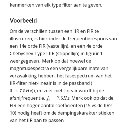
kenmerken van elk type filter aan te geven.
Voorbeeld
Om de verschillen tussen een IIR en FIR te
illustreren, is hieronder de frequentierespons van
een 14e orde FIR (vaste lijn), en een 4e orde
Chebyshev Type
I IIR (stippellijn) in figuur 1
weergegeven. Merk op dat hoewel de
magnitudespectra een vergelijkbare mate van
verzwakking hebben, het fasespectrum van het
IIR-filter niet-lineair is in de passband (
)), en zeer niet-lineair wordt bij de
0
→
7.5
H
z
afsnijfrequentie,
. Merk ook op dat de
=
7.5
f
H
z
c
FIR een hoger aantal coëfficiënten (15 vs de IIR’s
10) nodig heeft om de dempingskarakteristieken
van het IIR aan te passen.