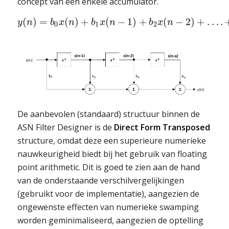
concept van een enkele accumulator.
(
)
=
(
)
+
(
−
1
)
+
(
−
2
)
+
…
.
y
n
b
x
n
b
x
n
b
x
n
0
1
2
De aanbevolen (standaard) structuur binnen de
ASN Filter Designer is de
Direct Form Transposed
structure, omdat deze een superieure numerieke
nauwkeurigheid biedt bij het gebruik van floating
point arithmetic. Dit is goed te zien aan de hand
van de onderstaande verschilvergelijkingen
(gebruikt voor de implementatie), aangezien de
ongewenste effecten van numerieke swamping
worden geminimaliseerd, aangezien de optelling