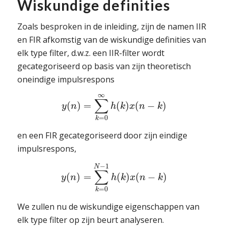
Wiskundige definities
Zoals besproken in de inleiding, zijn de namen IIR
en FIR afkomstig van de wiskundige definities van
elk type filter, d.w.z. een IIR-filter wordt
gecategoriseerd op basis van zijn theoretisch
oneindige impulsrespons
∞
∑
(
)
=
(
)
(
−
)
y
n
h
k
x
n
k
=
0
k
en een FIR gecategoriseerd door zijn eindige
impulsrespons,
−
1
N
∑
(
)
=
(
)
(
−
)
y
n
h
k
x
n
k
=
0
k
We zullen nu de wiskundige eigenschappen van
elk type filter op zijn beurt analyseren.