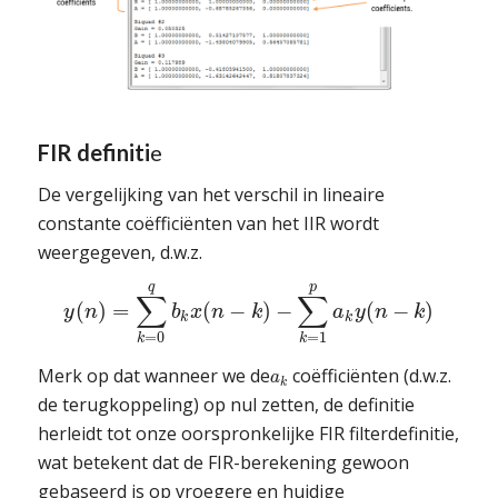
FIR definiti
e
De vergelijking van het verschil in lineaire
constante coëfficiënten van het IIR wordt
weergegeven, d.w.z.
q
p
∑
∑
(
)
=
(
−
)
−
(
−
)
y
n
b
x
n
k
a
y
n
k
k
k
=
0
=
1
k
k
Merk op dat wanneer we de
coëfficiënten (d.w.z.
a
k
de terugkoppeling) op nul zetten, de definitie
herleidt tot onze oorspronkelijke FIR filterdefinitie,
wat betekent dat de FIR-berekening gewoon
gebaseerd is op vroegere en huidige